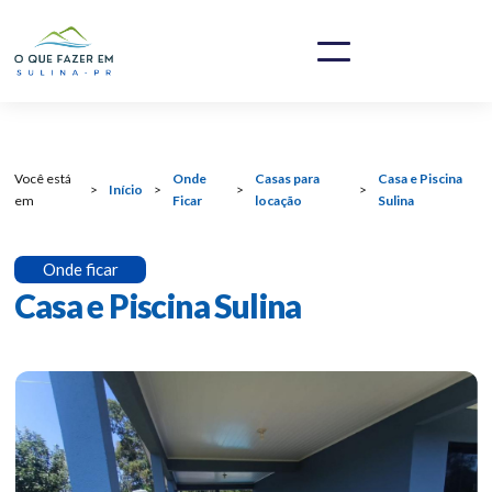
Você está
Onde
Casas para
Casa e Piscina
>
Início
>
>
>
em
Ficar
locação
Sulina
Onde ficar
Casa e Piscina Sulina